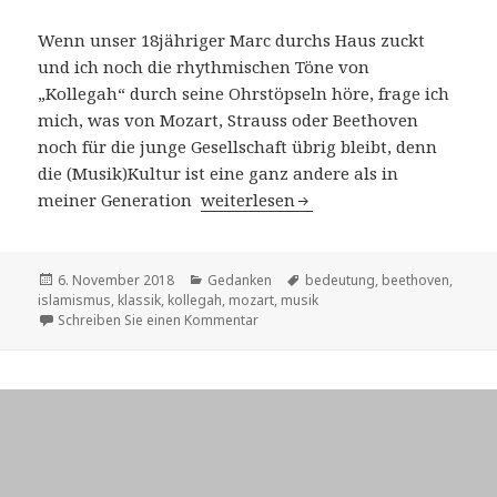
Wenn unser 18jähriger Marc durchs Haus zuckt
und ich noch die rhythmischen Töne von
„Kollegah“ durch seine Ohrstöpseln höre, frage ich
mich, was von Mozart, Strauss oder Beethoven
noch für die junge Gesellschaft übrig bleibt, denn
die (Musik)Kultur ist eine ganz andere als in
meiner Generation
Verliert die klassische Musik ihre B
weiterlesen
Veröffentlicht
6. November 2018
Kategorien
Gedanken
Schlagwörter
bedeutung
,
beethoven
,
islamismus
am
,
klassik
,
kollegah
,
mozart
,
musik
Schreiben Sie einen Kommentar
zu Verliert die klassische Musik ihre