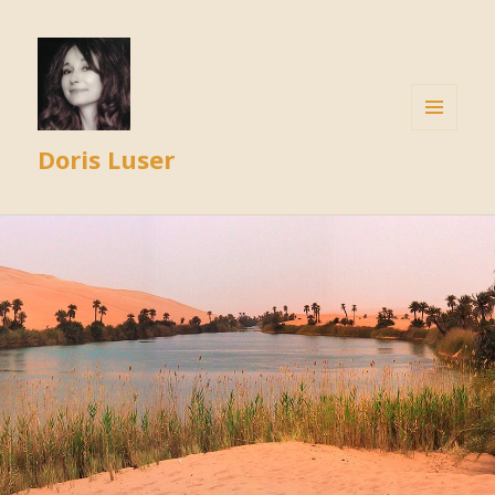
MENÜ
Doris Luser
UND
WIDGETS