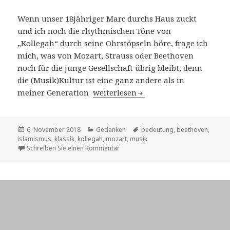
Wenn unser 18jähriger Marc durchs Haus zuckt
und ich noch die rhythmischen Töne von
„Kollegah“ durch seine Ohrstöpseln höre, frage ich
mich, was von Mozart, Strauss oder Beethoven
noch für die junge Gesellschaft übrig bleibt, denn
die (Musik)Kultur ist eine ganz andere als in
meiner Generation
Verliert die klassische Musik ihre B
weiterlesen
Veröffentlicht
6. November 2018
Kategorien
Gedanken
Schlagwörter
bedeutung
,
beethoven
,
islamismus
am
,
klassik
,
kollegah
,
mozart
,
musik
Schreiben Sie einen Kommentar
zu Verliert die klassische Musik ihre